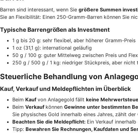
Barren sind interessant, wenn Sie
größere Summen invest
Sie an Flexibilität: Einen 250-Gramm-Barren können Sie nic
Typische Barrengrößen als Investment
1 g bis 20 g: sehr flexibel, aber höherer Gramm-Preis
1 oz (31,1 g): international geläufig
50 g / 100 g: guter Mittelweg zwischen Preis und Flexi
250 g / 500 g / 1 kg: niedriger Stückpreis, aber nicht 
Steuerliche Behandlung von Anlagego
Kauf, Verkauf und Meldepflichten im Überblick
Beim
Kauf
von Anlagegold
fällt
keine Mehrwertsteu
Beim
Verkauf
können
Gewinne unter bestimmten Be
Sie physisches Gold innerhalb eines Jahres, zählt de
Beachten Sie die Meldepflicht:
Ein Verkauf innerhalb
Tipp:
Bewahren Sie Rechnungen, Kaufdaten und Se