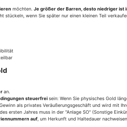
ieren
möchten.
Je größer der Barren, desto niedriger ist
ht stückeln, wenn Sie später nur einen kleinen Teil verkauf
bilität
teilbar
ld
er
an.
dingungen steuerfrei
sein: Wenn Sie physisches Gold länge
r Gewinn als privates Veräußerungsgeschäft und wird mit I
 des ersten Jahres muss in der "Anlage SO" (Sonstige Eink
riennummern auf
, um Herkunft und Haltedauer nachweisen