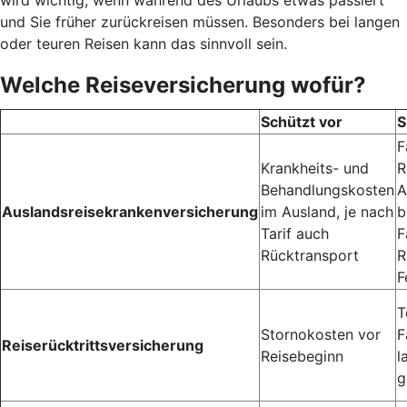
und Sie früher zurückreisen müssen. Besonders bei langen
oder teuren Reisen kann das sinnvoll sein.
Welche Reiseversicherung wofür?
Schützt vor
S
F
Krankheits- und
R
Behandlungskosten
A
Auslandsreisekrankenversicherung
im Ausland, je nach
b
Tarif auch
F
Rücktransport
R
F
T
Stornokosten vor
F
Reiserücktrittsversicherung
Reisebeginn
l
g