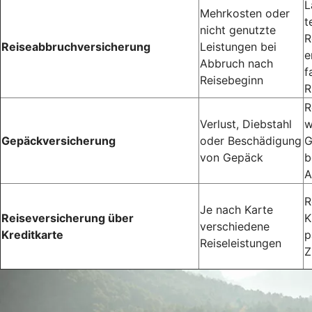
L
Mehrkosten oder
t
nicht genutzte
R
Reiseabbruchversicherung
Leistungen bei
e
Abbruch nach
f
Reisebeginn
R
R
Verlust, Diebstahl
w
Gepäckversicherung
oder Beschädigung
G
von Gepäck
b
A
R
Je nach Karte
Reiseversicherung über
K
verschiedene
Kreditkarte
p
Reiseleistungen
Z