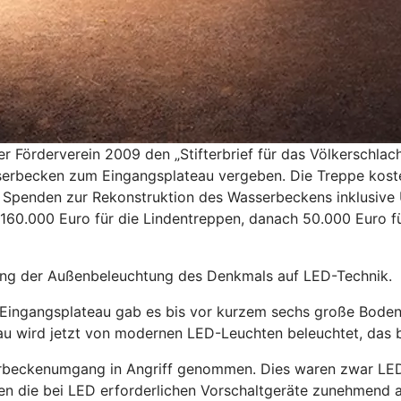
 Förderverein 2009 den „Stifterbrief für das Völkerschlac
serbecken zum Eingangsplateau vergeben. Die Treppe kost
ür Spenden zur Rekonstruktion des Wasserbeckens inklusive
160.000 Euro für die Lindentreppen, danach 50.000 Euro 
ung der Außenbeleuchtung des Denkmals auf LED-Technik.
 Eingangsplateau gab es bis vor kurzem sechs große Boden
au wird jetzt von modernen LED-Leuchten beleuchtet, das 
rbeckenumgang in Angriff genommen. Dies waren zwar LED-L
en die bei LED erforderlichen Vorschaltgeräte zunehmend a