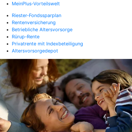
MeinPlus-Vorteilswelt
Riester-Fondssparplan
Rentenversicherung
Betriebliche Altersvorsorge
Rürup-Rente
Privatrente mit Indexbeteiligung
Altersvorsorgedepot