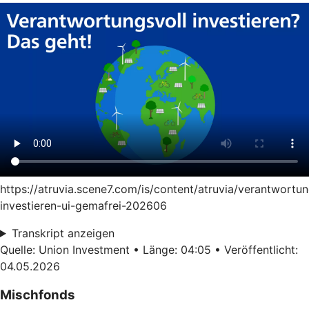
https://atruvia.scene7.com/is/content/atruvia/verantwortun
investieren-ui-gemafrei-202606
Transkript anzeigen
Quelle: Union Investment • Länge: 04:05 • Veröffentlicht:
04.05.2026
Mischfonds