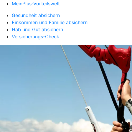
MeinPlus-Vorteilswelt
Gesundheit absichern
Einkommen und Familie absichern
Hab und Gut absichern
Versicherungs-Check