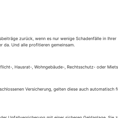
ngsbeiträge zurück, wenn es nur wenige Schadenfälle in Ihre
er da. Und alle profitieren gemeinsam.
tpflicht-, Hausrat-, Wohngebäude-, Rechtsschutz- oder Mie
eschlossenen Versicherung, gelten diese auch automatisch f
 der Unfallversicherung mit einer sicheren Geldanlage. Sie