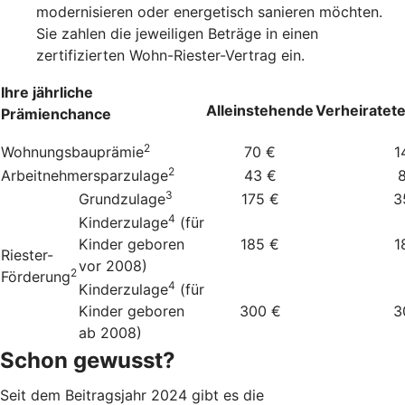
modernisieren oder energetisch sanieren möchten.
Sie zahlen die jeweiligen Beträge in einen
zertifizierten Wohn-Riester-Vertrag ein.
Ihre jährliche
Alleinstehende
Verheiratet
Prämienchance
2
Wohnungsbauprämie
70 €
1
2
Arbeitnehmersparzulage
43 €
3
Grundzulage
175 €
3
4
Kinderzulage
(für
Kinder geboren
185 €
1
Riester-
vor 2008)
2
Förderung
4
Kinderzulage
(für
Kinder geboren
300 €
3
ab 2008)
Schon gewusst?
Seit dem Beitragsjahr 2024 gibt es die