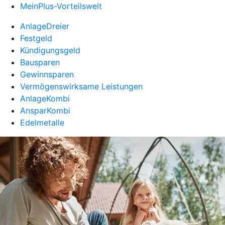
MeinPlus-Vorteilswelt
AnlageDreier
Festgeld
Kündigungsgeld
Bausparen
Gewinnsparen
Vermögenswirksame Leistungen
AnlageKombi
AnsparKombi
Edelmetalle