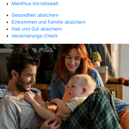
MeinPlus-Vorteilswelt
Gesundheit absichern
Einkommen und Familie absichern
Hab und Gut absichern
Versicherungs-Check