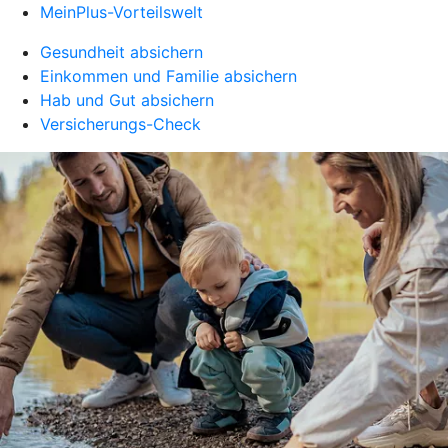
MeinPlus-Vorteilswelt
Gesundheit absichern
Einkommen und Familie absichern
Hab und Gut absichern
Versicherungs-Check