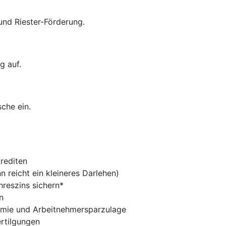
nd Riester-Förderung.
g auf.
che ein.
krediten
 reicht ein kleineres Darlehen)
hreszins sichern*
n
ämie und Arbeitnehmersparzulage
ertilgungen