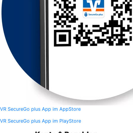
VR SecureGo plus App im AppStore
VR SecureGo plus App im PlayStore